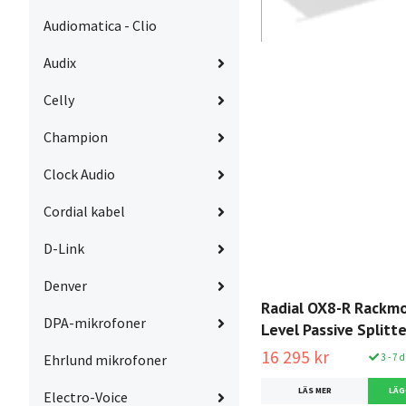
Audiomatica - Clio
Audix
Celly
Champion
Clock Audio
Cordial kabel
D-Link
Denver
Radial OX8-R Rackmo
DPA-mikrofoner
Level Passive Splitte
16 295 kr
3 - 7 
Ehrlund mikrofoner
LÄS MER
Electro-Voice