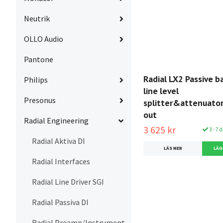
Neutrik
OLLO Audio
Pantone
Radial LX2 Passive b
Philips
line level
Presonus
splitter&attenuator,
out
Radial Engineering
3 625 kr
3 - 7 
Radial Aktiva DI
LÄS MER
Radial Interfaces
Radial Line Driver SGI
Radial Passiva DI
Radial Preamp/Instrument