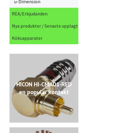
u-Dimension
REA/Erbjudanden
Nya produkter / Senaste upplagt
Köksapparater
HICON HI-CMA01-RED
en populär kontakt