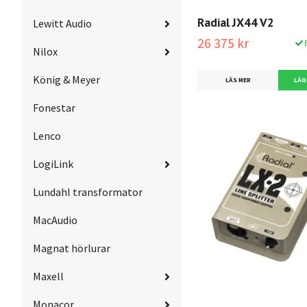
Radial JX44 V2
Lewitt Audio
26 375 kr
B
Nilox
König & Meyer
LÄS MER
Fonestar
Lenco
LogiLink
Lundahl transformator
MacAudio
Magnat hörlurar
Maxell
Monacor