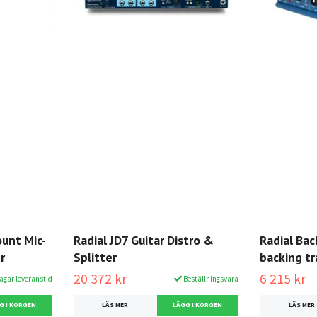
unt Mic-
Radial JD7 Guitar Distro &
Radial Bac
r
Splitter
backing tr
20 372 kr
6 215 kr
dagar leveranstid
Beställningsvara
LÄS MER
LÄS MER