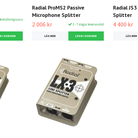
Radial ProMS2 Passive
Radial JS3
Microphone Splitter
Splitter
eställningsvara
2 006 kr
4 400 kr
3 - 7 dagar leveranstid
LÄS MER
LÄS MER