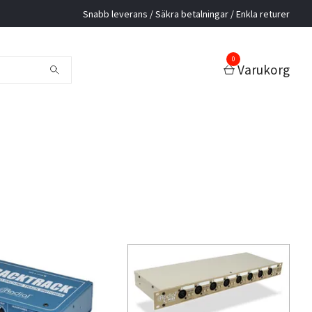
Snabb leverans / Säkra betalningar / Enkla returer
0
Varukorg