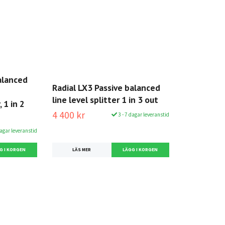
alanced
Radial LX3 Passive balanced
line level splitter 1 in 3 out
 1 in 2
4 400 kr
3 - 7 dagar leveranstid
dagar leveranstid
LÄS MER