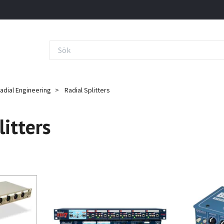
adial Engineering
Radial Splitters
litters