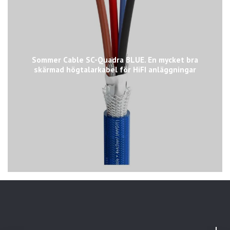
Sommer Cable SC-Quadra BLUE. En mycket bra
skärmad högtalarkabel för HiFI anläggningar