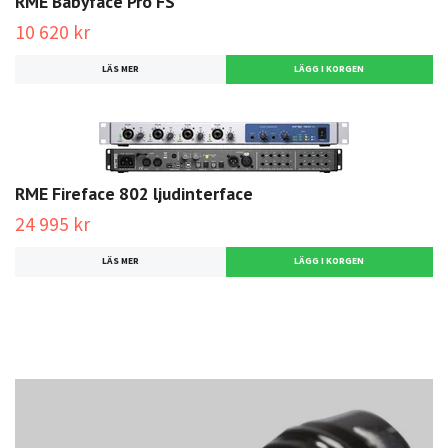
RME Babyface Pro FS
10 620 kr
LÄS MER
RME Fireface 802 ljudinterface
24 995 kr
LÄS MER