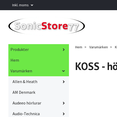
Inkl. moms
Hem
Varumärken
K
Produkter
Hem
KOSS - hö
Varumärken
Allen & Heath
AM Denmark
Audeeo hörlurar
Audio-Technica