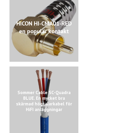
HICON HI-CMA01-RED
en populär kontakt
Sommer Cable SC-Quadra
BLUE. En mycket bra
skärmad högtalarkabel för
HiFI anläggningar