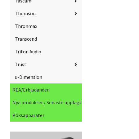
Tascam
Thomson
Thronmax
Transcend
Triton Audio
Trust
u-Dimension
REA/Erbjudanden
Nya produkter / Senaste upplagt
Köksapparater