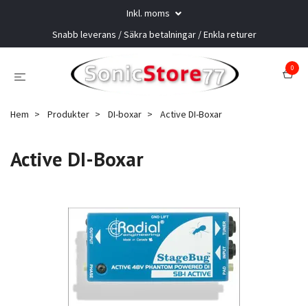
Inkl. moms
Snabb leverans / Säkra betalningar / Enkla returer
0
Hem
Produkter
DI-boxar
Active DI-Boxar
Active DI-Boxar