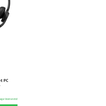
t PC
r
dagar leveranstid