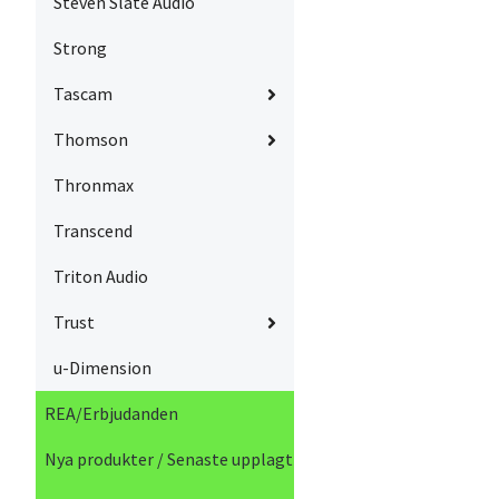
Steven Slate Audio
Strong
Tascam
Thomson
Thronmax
Transcend
Triton Audio
Trust
u-Dimension
REA/Erbjudanden
Nya produkter / Senaste upplagt