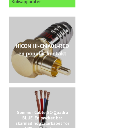
Köksapparater
HICON HI-CMA01-RED
en populär kontakt
Sommer Cable SC-Quadra
BLUE. En mycket bra
skärmad högtalarkabel för