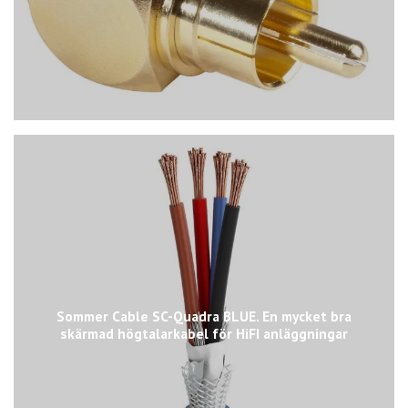
Sommer Cable SC-Quadra BLUE. En mycket bra
skärmad högtalarkabel för HiFI anläggningar