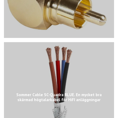
Sommer Cable SC-Quadra BLUE. En mycket bra
skärmad högtalarkabel för HiFI anläggningar