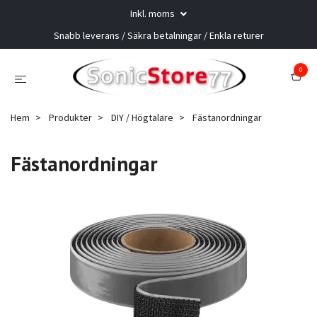
Inkl. moms
Snabb leverans / Säkra betalningar / Enkla returer
0
Hem
Produkter
DIY / Högtalare
Fästanordningar
Fästanordningar