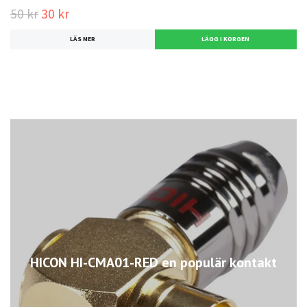
50 kr
30 kr
LÄS MER
HICON HI-CMA01-RED en populär kontakt