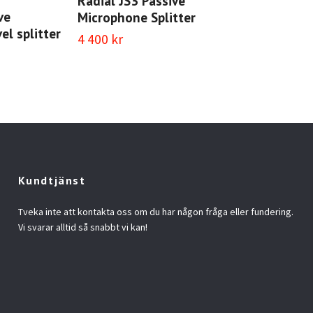
Radial JS3 Passive
ve
Microphone Splitter
el splitter
4 400 kr
Kundtjänst
Tveka inte att kontakta oss om du har någon fråga eller fundering.
Vi svarar alltid så snabbt vi kan!