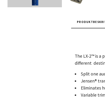
PRODUKTBESKRI
Passiv
The LX-2™ is a p
different desti
Split one au
Jensen® tra
Eliminates 
Variable tri