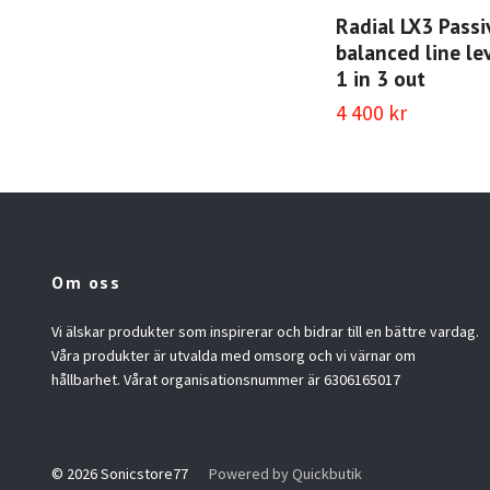
Radial LX3 Passi
balanced line lev
1 in 3 out
4 400 kr
Om oss
Vi älskar produkter som inspirerar och bidrar till en bättre vardag.
Våra produkter är utvalda med omsorg och vi värnar om
hållbarhet. Vårat organisationsnummer är 6306165017
© 2026 Sonicstore77
Powered by Quickbutik