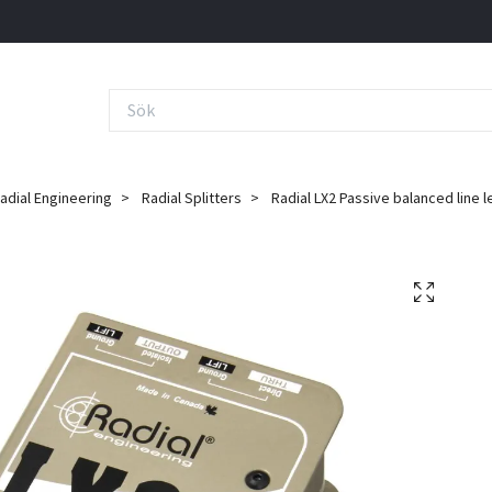
adial Engineering
Radial Splitters
Radial LX2 Passive balanced line le