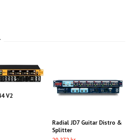
44 V2
Ra
Mic
Radial JD7 Guitar Distro &
16 
Splitter
20 372 kr