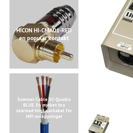
HICON HI-CMA01-RED
en populär kontakt
Sommer Cable SC-Quadra
BLUE. En mycket bra
skärmad högtalarkabel för
HiFI anläggningar