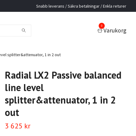
Snabb leverans / Säkra betalningar / Enkla returer
0
Varukorg
vel splitter&attenuator, 1 in 2 out
Radial LX2 Passive balanced
line level
splitter&attenuator, 1 in 2
out
3 625 kr