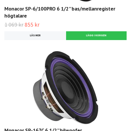
Monacor SP-6/100PRO 6 1/2'' bas/mellanregister
högtalare
1 069 kr
855 kr
LÄS MER
Monacor SP-167C 6 1/2'' bilwoofer