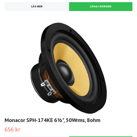
LÄS MER
Monacor SPH-174KE 6½", 50Wrms, 8ohm
656 kr