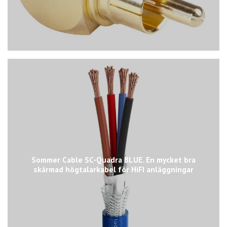
Sommer Cable SC-Quadra BLUE. En mycket bra
skärmad högtalarkabel för HiFI anläggningar