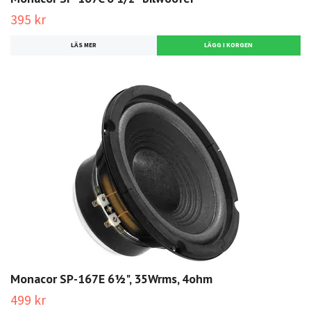
395 kr
LÄS MER
Monacor SP-167E 6½", 35Wrms, 4ohm
499 kr