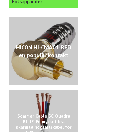
Köksapparater
HICON HI-CMA01-RED
en populär kontakt
Sommer Cable SC-Quadra
BLUE. En mycket bra
skärmad högtalarkabel för