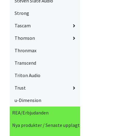
Steven Slate Audio
Strong
Tascam
Thomson
Thronmax
Transcend
Triton Audio
Trust
u-Dimension
REA/Erbjudanden
Nya produkter / Senaste upplagt