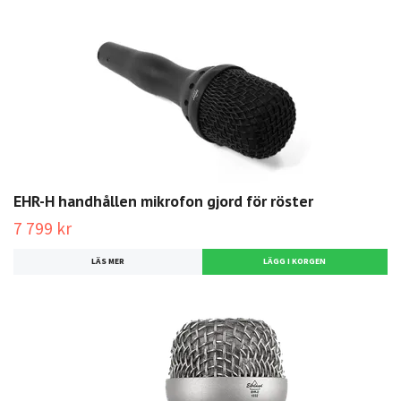
EHR-H handhållen mikrofon gjord för röster
7 799 kr
LÄS MER