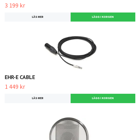
3 199 kr
LÄS MER
EHR-E CABLE
1 449 kr
LÄS MER