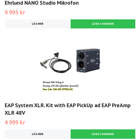
Ehrlund NANO Studio Mikrofon
9 995 kr
LÄS MER
EAP System XLR. Kit with EAP PickUp ad EAP PreAmp
XLR 48V
4 999 kr
LÄS MER