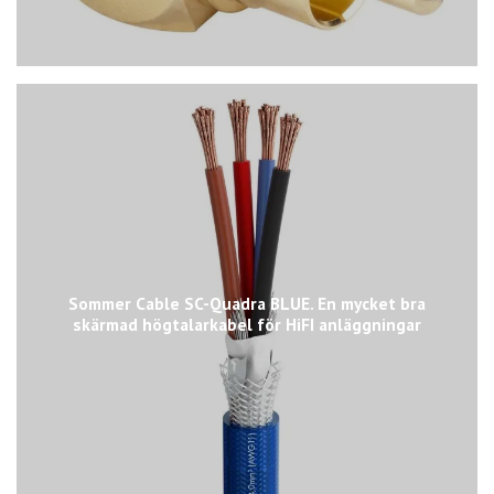
Sommer Cable SC-Quadra BLUE. En mycket bra
skärmad högtalarkabel för HiFI anläggningar