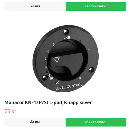
LÄS MER
Monacor KN-42P/SI L-pad, Knapp silver
75 kr
LÄS MER