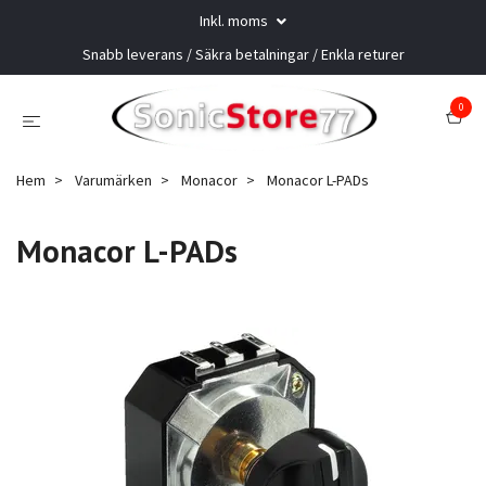
Inkl. moms
Snabb leverans / Säkra betalningar / Enkla returer
0
Hem
Varumärken
Monacor
Monacor L-PADs
Monacor L-PADs