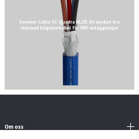
Sommer Cable SC-Quadra BLUE. En mycket bra
skärmad högtalarkabel för HiFI anläggningar
Om oss