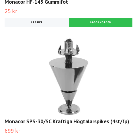
Monacor HF-145 Gummifot
25 kr
LÄS MER
Monacor SPS-30/SC Kraftiga Högtalarspikes (4st/fp)
699 kr