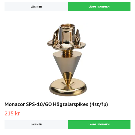
LÄS MER
Monacor SPS-10/GO Högtalarspikes (4st/fp)
215 kr
LÄS MER