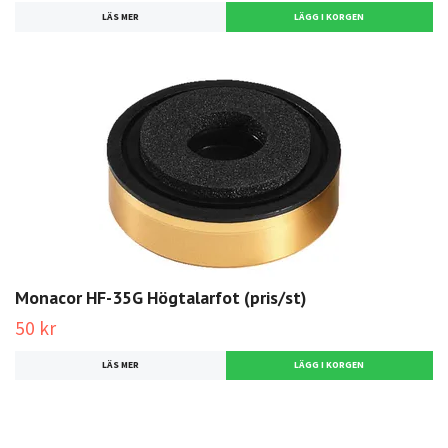
LÄS MER
Monacor HF-35G Högtalarfot (pris/st)
50 kr
LÄS MER