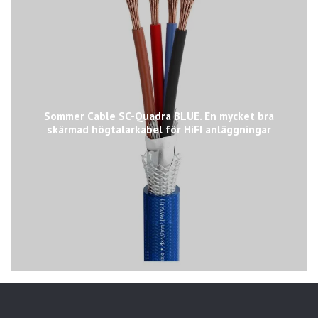
Sommer Cable SC-Quadra BLUE. En mycket bra
skärmad högtalarkabel för HiFI anläggningar