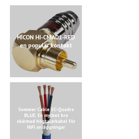
HICON HI-CMA01-RED
en populär kontakt
Sommer Cable SC-Quadra
BLUE. En mycket bra
skärmad högtalarkabel för
HiFI anläggningar