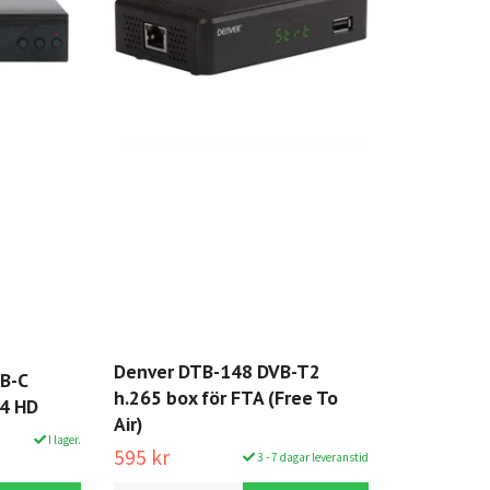
Denver DTB-148 DVB-T2
B-C
h.265 box för FTA (Free To
4 HD
Air)
I lager.
595 kr
3 - 7 dagar leveranstid