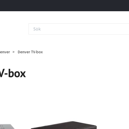
enver
Denver TV-box
V-box