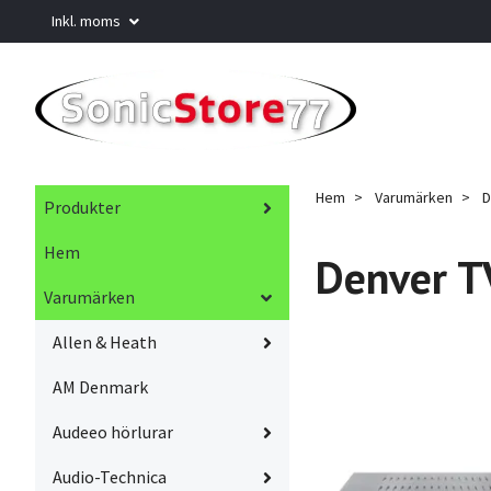
Inkl. moms
Hem
Varumärken
D
Produkter
Hem
Denver T
Varumärken
Allen & Heath
AM Denmark
Audeeo hörlurar
Audio-Technica