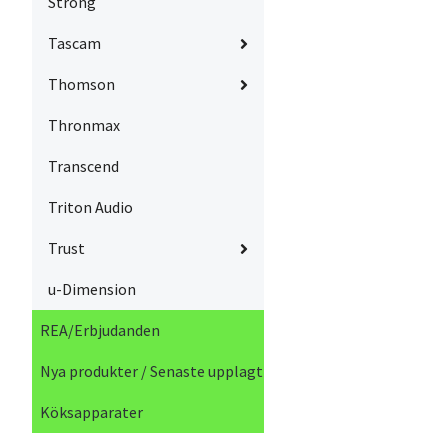
Strong
Tascam
Thomson
Thronmax
Transcend
Triton Audio
Trust
u-Dimension
REA/Erbjudanden
Nya produkter / Senaste upplagt
Köksapparater