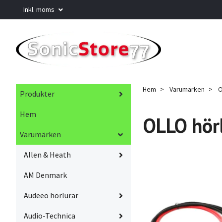
Inkl. moms
Hem
Varumärken
O
Produkter
Hem
OLLO hörl
Varumärken
Allen & Heath
AM Denmark
Audeeo hörlurar
Audio-Technica