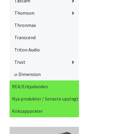
Tascam
Thomson
Thronmax
Transcend
Triton Audio
Trust
u-Dimension
REA/Erbjudanden
Nya produkter / Senaste upplagt
Köksapparater