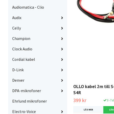
Audiomatica - Clio
Audix
Celly
Champion
Clock Audio
Cordial kabel
D-Link
Denver
OLLO kabel 2m till 
DPA-mikrofoner
S4R
399 kr
3 - 7 
Ehrlund mikrofoner
LÄS MER
Electro-Voice