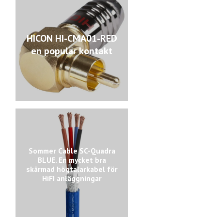
HICON HI-CMA01-RED
en populär kontakt
Sommer Cable SC-Quadra
BLUE. En mycket bra
skärmad högtalarkabel för
HiFI anläggningar