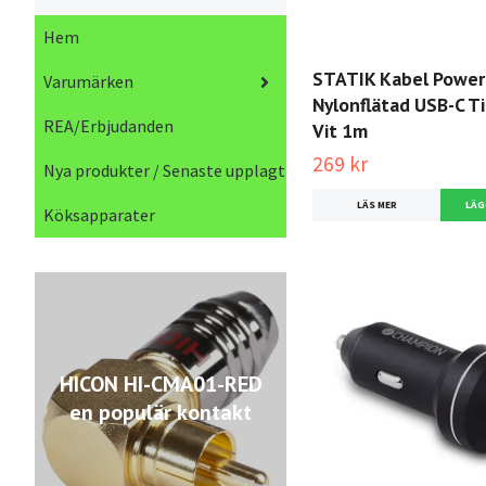
Hem
STATIK Kabel Power
Varumärken
Nylonflätad USB-C Ti
REA/Erbjudanden
Vit 1m
269 kr
Nya produkter / Senaste upplagt
LÄS MER
Köksapparater
HICON HI-CMA01-RED
en populär kontakt