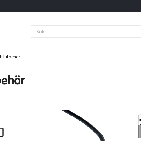
iltillbehör
behör