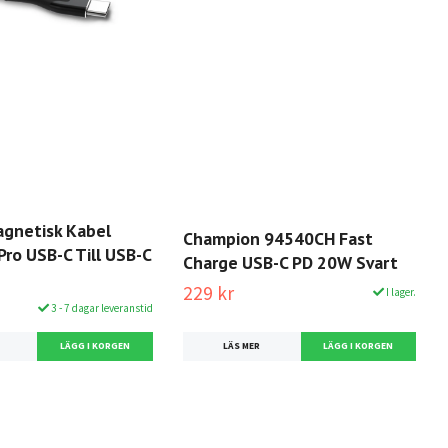
gnetisk Kabel
Champion 94540CH Fast
ro USB-C Till USB-C
Charge USB-C PD 20W Svart
229 kr
I lager.
3 - 7 dagar leveranstid
LÄS MER