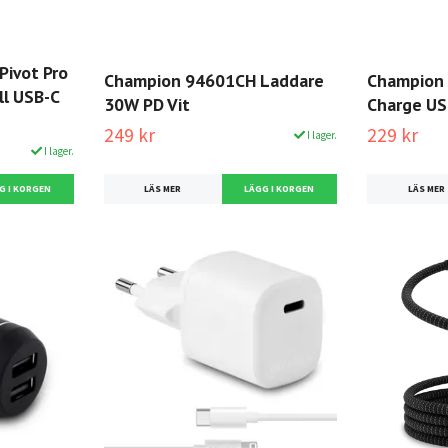
Pivot Pro
Champion 94601CH Laddare
Champion
ll USB-C
30W PD Vit
Charge US
249 kr
229 kr
I lager.
I lager.
LÄS MER
LÄS MER