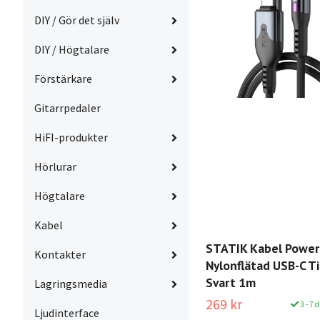
DIY / Gör det själv
DIY / Högtalare
Förstärkare
Gitarrpedaler
HiFI-produkter
Hörlurar
Högtalare
Kabel
STATIK Kabel Power
Kontakter
Nylonflätad USB-C Ti
Svart 1m
Lagringsmedia
269 kr
3 - 7 
Ljudinterface