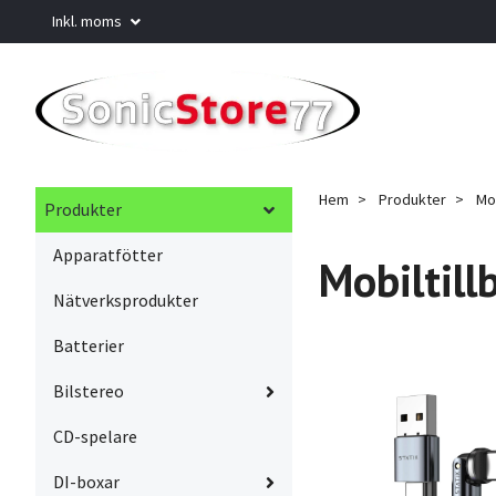
Inkl. moms
Hem
Produkter
Mob
Produkter
Apparatfötter
Mobiltill
Nätverksprodukter
Batterier
Bilstereo
CD-spelare
DI-boxar