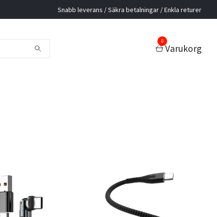
Snabb leverans / Säkra betalningar / Enkla returer
0
Varukorg