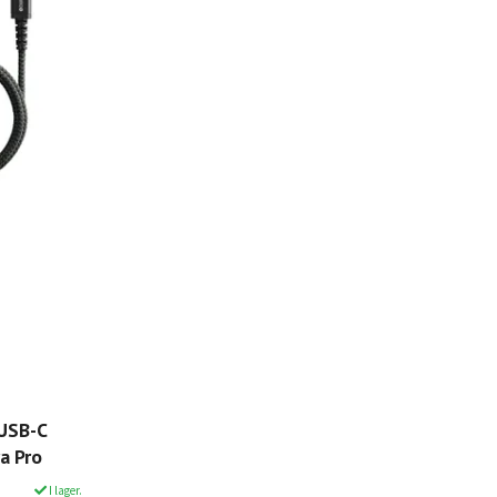
USB-C
a Pro
I lager.