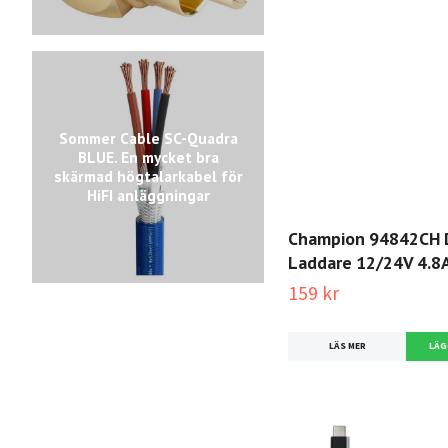
Sommer Cable SC-Quadra
BLUE. En mycket bra
skärmad högtalarkabel för
HiFI anläggningar
Champion 94842CH 
Laddare 12/24V 4.8
159 kr
LÄS MER