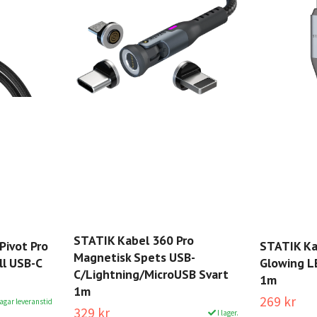
STATIK Kabel 360 Pro
Pivot Pro
STATIK Ka
Magnetisk Spets USB-
ll USB-C
Glowing LE
C/Lightning/MicroUSB Svart
1m
1m
269 kr
dagar leveranstid
329 kr
I lager.