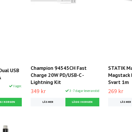
Champion 94545CH Fast
STATIK Ma
Dual USB
Charge 20W PD/USB-C -
Magstack P
A
Lightning Kit
Svart 1m
I lager.
349 kr
269 kr
3 - 7 dagar leveranstid
LÄS MER
LÄS MER