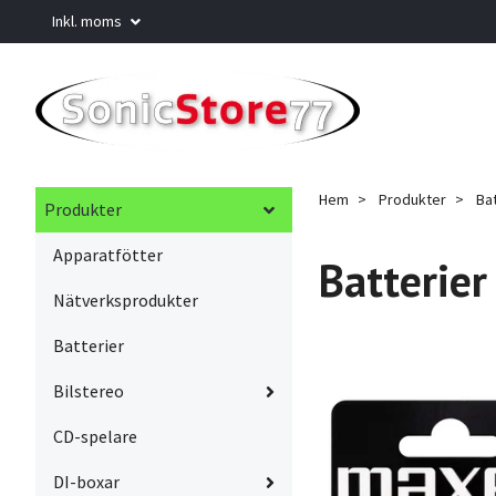
Inkl. moms
Hem
Produkter
Bat
Produkter
Apparatfötter
Batterier
Nätverksprodukter
Batterier
Bilstereo
CD-spelare
DI-boxar