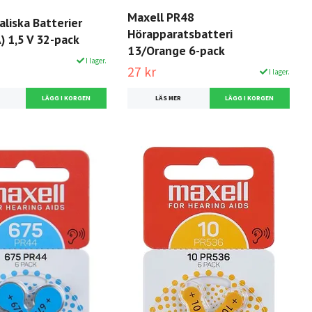
Maxell PR48
aliska Batterier
Hörapparatsbatteri
) 1,5 V 32-pack
13/Orange 6-pack
I lager.
27 kr
I lager.
LÄS MER