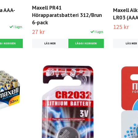
Maxell PR41
ka AAA-
Maxell Alk
Hörapparatsbatteri 312/Brun
LR03 (AAA
6-pack
125 kr
I lager.
27 kr
I lager.
LÄS MER
LÄS MER