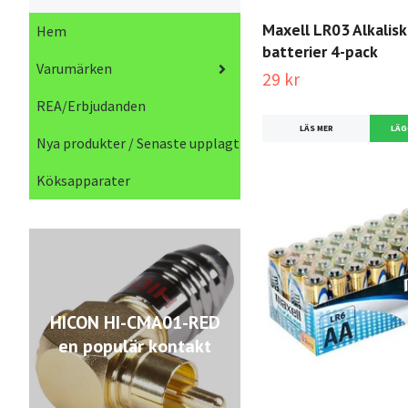
Maxell LR03 Alkalis
Hem
batterier 4-pack
Varumärken
29 kr
REA/Erbjudanden
LÄS MER
Nya produkter / Senaste upplagt
Köksapparater
HICON HI-CMA01-RED
en populär kontakt