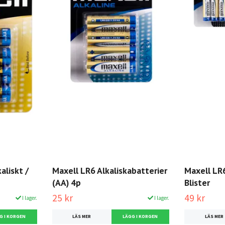
aliskt /
Maxell LR6 Alkaliskabatterier
Maxell LR6
(AA) 4p
Blister
25 kr
49 kr
I lager.
I lager.
LÄS MER
LÄS MER