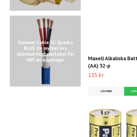
Sommer Cable SC-Quadra
BLUE. En mycket bra
skärmad högtalarkabel för
Maxell Alkaliska Bat
HiFI anläggningar
(AA) 32-p
135 kr
LÄS MER