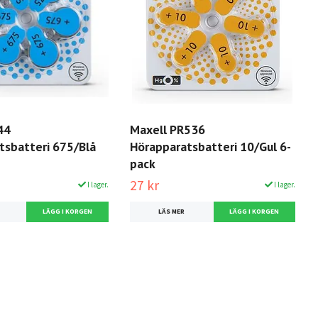
44
Maxell PR536
tsbatteri 675/Blå
Hörapparatsbatteri 10/Gul 6-
pack
27 kr
I lager.
I lager.
LÄS MER