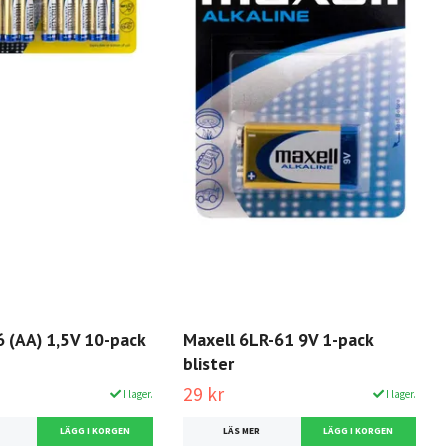
 (AA) 1,5V 10-pack
Maxell 6LR-61 9V 1-pack
blister
29 kr
I lager.
I lager.
LÄS MER