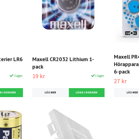
Maxell PR
terier LR6
Maxell CR2032 Lithium 1-
Hörappara
pack
6-pack
19 kr
I lager.
I lager.
27 kr
LÄS MER
LÄS MER