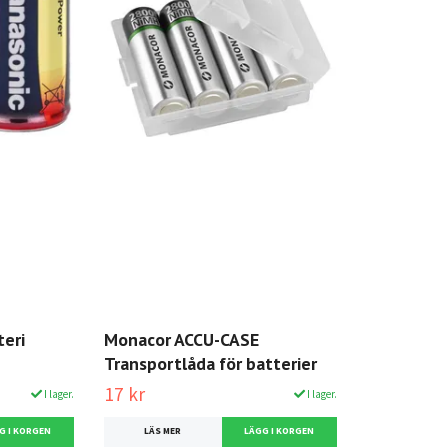
teri
Monacor ACCU-CASE
Transportlåda för batterier
17 kr
I lager.
I lager.
LÄS MER