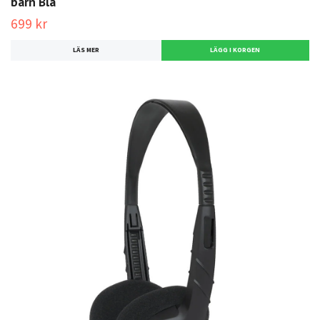
barn Blå
699 kr
LÄS MER