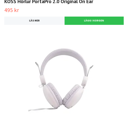
KOSS Hörlur PortaPro 2.0 Original On Ear
495 kr
LÄS MER