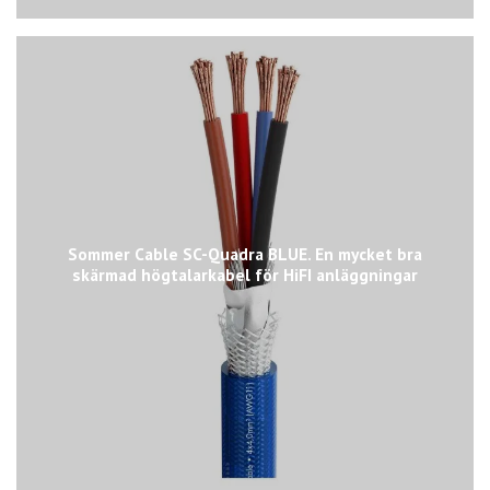
Sommer Cable SC-Quadra BLUE. En mycket bra
skärmad högtalarkabel för HiFI anläggningar