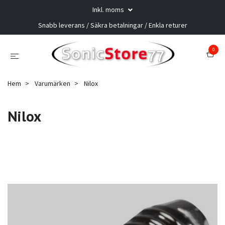
Inkl. moms
Snabb leverans / Säkra betalningar / Enkla returer
0
Hem
Varumärken
Nilox
Nilox