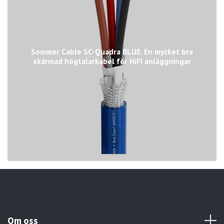
Sommer Cable SC-Quadra BLUE. En mycket bra
skärmad högtalarkabel för HiFI anläggningar
Om oss