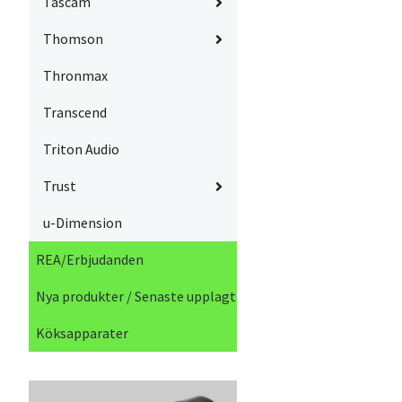
Tascam
Thomson
Thronmax
Transcend
Triton Audio
Trust
u-Dimension
REA/Erbjudanden
Nya produkter / Senaste upplagt
Köksapparater