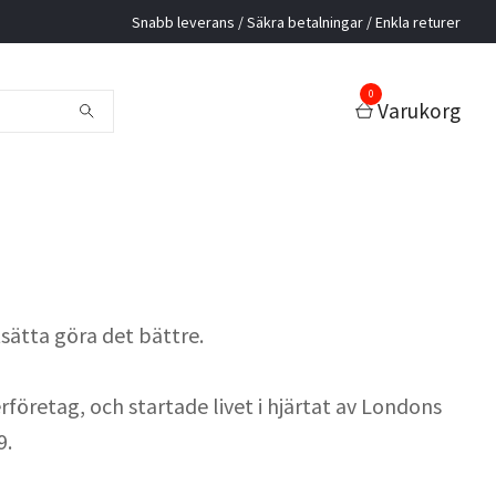
Snabb leverans / Säkra betalningar / Enkla returer
0
Varukorg
tsätta göra det bättre.
rföretag, och startade livet i hjärtat av Londons
9.