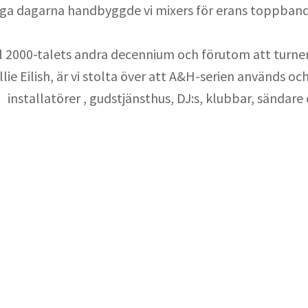
iga dagarna handbyggde vi mixers för erans toppband,
ll 2000-talets andra decennium och förutom att turne
llie Eilish, är vi stolta över att A&H-serien används o
installatörer , gudstjänsthus, DJ:s, klubbar, sändare