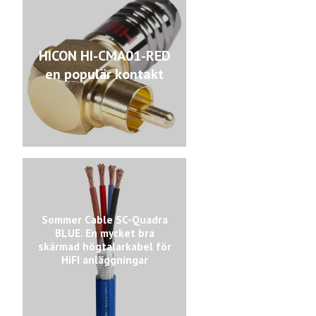
HICON HI-CMA01-RED
en populär kontakt
Sommer Cable SC-Quadra
BLUE. En mycket bra
skärmad högtalarkabel för
HiFI anläggningar