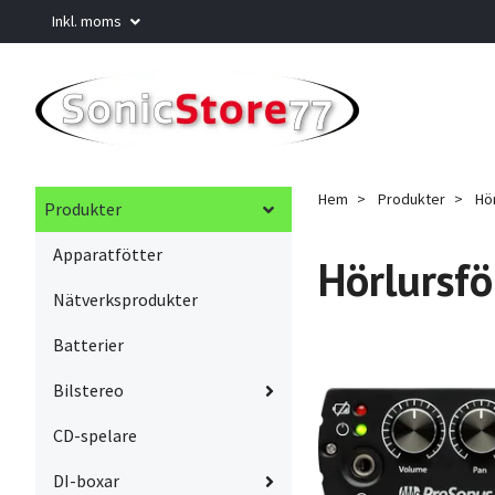
Inkl. moms
Hem
Produkter
Hör
Produkter
Apparatfötter
Hörlursfö
Nätverksprodukter
Batterier
Bilstereo
CD-spelare
DI-boxar