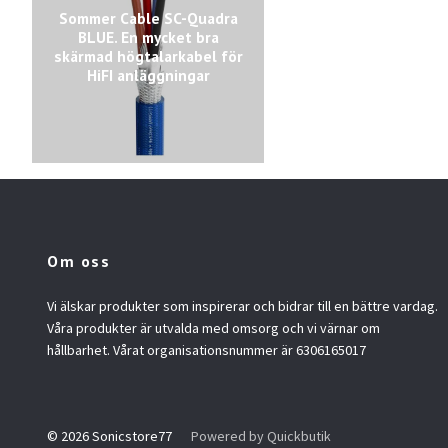
Sommer Cable SC-Quadra
BLUE. En mycket bra
skärmad högtalarkabel för
HiFI anläggningar
Om oss
Vi älskar produkter som inspirerar och bidrar till en bättre vardag.
Våra produkter är utvalda med omsorg och vi värnar om
hållbarhet. Vårat organisationsnummer är 6306165017
© 2026 Sonicstore77
Powered by Quickbutik