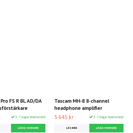
 Pro FS R BL AD/DA
Tascam MH-8 8-channel
sförstärkare
headphone amplifier
5 645 kr
3 - 7 dagar leveranstid
3 - 7 dagar leveranstid
LÄS MER