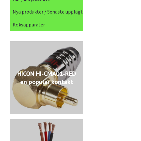
Nya produkter / Senaste upplagt
Köksapparater
HICON HI-CMA01-RED
en populär kontakt