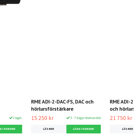
RME ADI-2-DAC-FS, DAC och
RME ADI-2
hörlursförstärkare
och hörlur
15 250 kr
21 750 kr
I lager.
3 - 7 dagar leveranstid
LÄS MER
LÄS MER