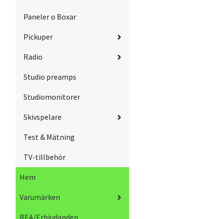
Paneler o Boxar
Pickuper
Radio
Studio preamps
Studiomonitorer
Skivspelare
Test & Mätning
TV-tillbehör
Hem
Varumärken
REA/Erbjudanden