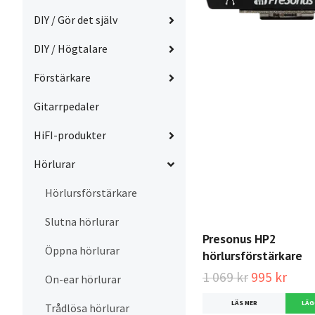
DIY / Gör det själv
DIY / Högtalare
Förstärkare
Gitarrpedaler
HiFI-produkter
Hörlurar
Hörlursförstärkare
Slutna hörlurar
Presonus HP2
Öppna hörlurar
hörlursförstärkare
1 069 kr
995 kr
On-ear hörlurar
LÄS MER
Trådlösa hörlurar