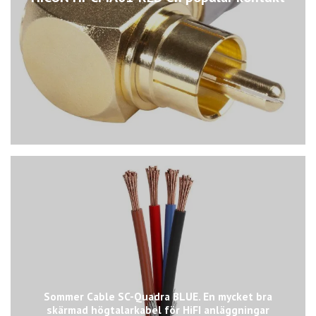
Sommer Cable SC-Quadra BLUE. En mycket bra
skärmad högtalarkabel för HiFI anläggningar