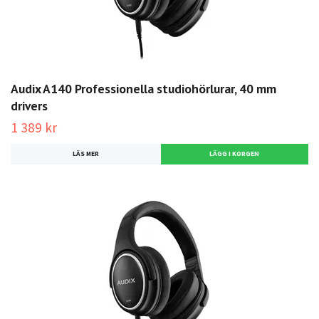
Audix A140 Professionella studiohörlurar, 40 mm
drivers
1 389 kr
LÄS MER