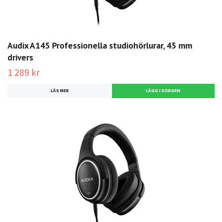
Audix A145 Professionella studiohörlurar, 45 mm
drivers
1 289 kr
LÄS MER