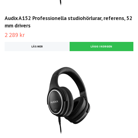
Audix A152 Professionella studiohörlurar, referens, 52
mm drivers
2 289 kr
LÄS MER