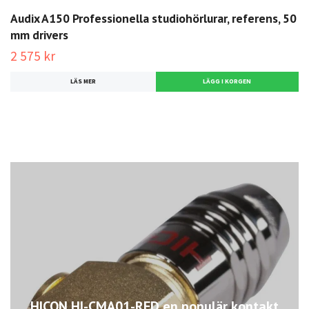
Audix A150 Professionella studiohörlurar, referens, 50
mm drivers
2 575 kr
LÄS MER
HICON HI-CMA01-RED en populär kontakt