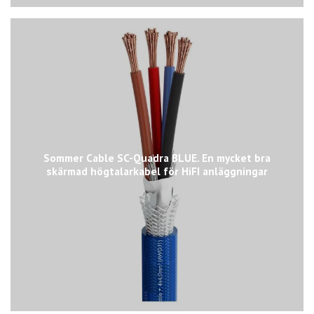
Sommer Cable SC-Quadra BLUE. En mycket bra
skärmad högtalarkabel för HiFI anläggningar