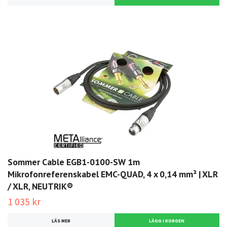
Sommer Cable EGB1-0100-SW 1m
Mikrofonreferenskabel EMC-QUAD, 4 x 0,14 mm² | XLR
/ XLR, NEUTRIK®
1 035 kr
LÄS MER