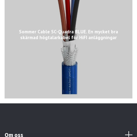
Sommer Cable SC-Quadra BLUE. En mycket bra
skärmad högtalarkabel för HiFI anläggningar
Om oss