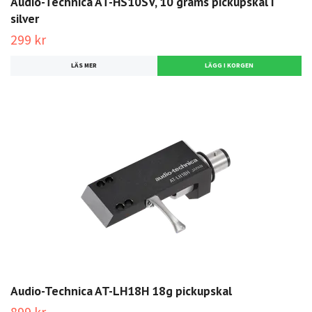
Audio-Technica AT-HS10SV, 10 grams pickupskal i
silver
299 kr
LÄS MER
Audio-Technica AT-LH18H 18g pickupskal