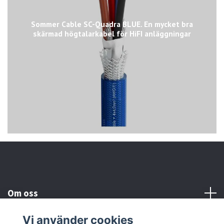
Sommer Cable SC-Quadra BLUE. En mycket bra
skärmad högtalarkabel för HiFI anläggningar
Om oss
Vi använder cookies
Kundtjänst