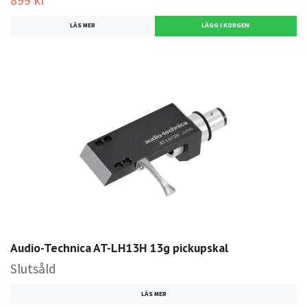
899 kr
LÄS MER
Audio-Technica AT-LH13H 13g pickupskal
Slutsåld
LÄS MER