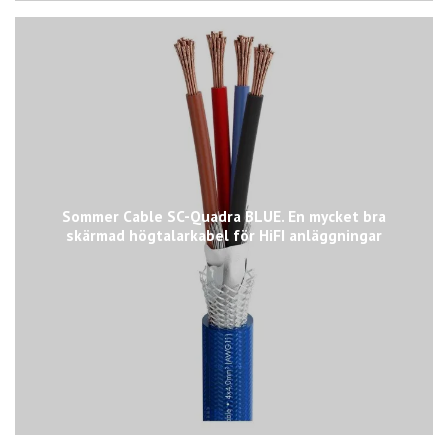
Sommer Cable SC-Quadra BLUE. En mycket bra
skärmad högtalarkabel för HiFI anläggningar