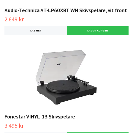
Audio-Technica AT-LP60XBT WH Skivspelare, vit front
2 649 kr
LÄS MER
Fonestar VINYL-13 Skivspelare
3 495 kr