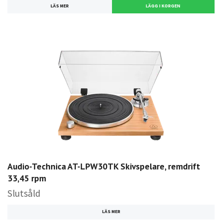
LÄS MER
Audio-Technica AT-LPW30TK Skivspelare, remdrift
33,45 rpm
Slutsåld
LÄS MER