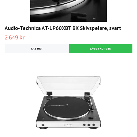
Audio-Technica AT-LP60XBT BK Skivspelare, svart
2 649 kr
LÄS MER