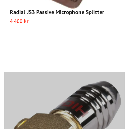
Radial JS3 Passive Microphone Splitter
4 400 kr
R
2