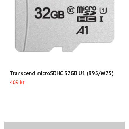
Transcend microSDHC 32GB U1 (R95/W25)
T
409 kr
5