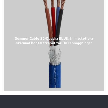
Sommer Cable SC-Quadra BLUE. En mycket bra
skärmad högtalarkabel för HiFI anläggningar