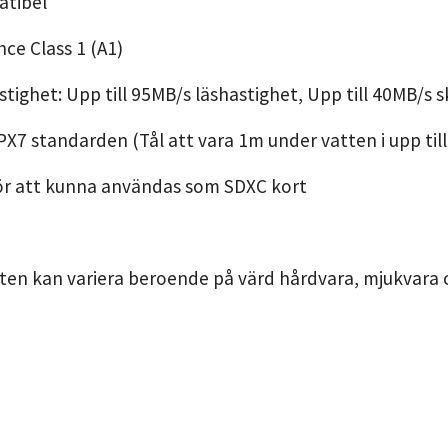
atibel
ce Class 1 (A1)
stighet: Upp till 95MB/s läshastighet, Upp till 40MB/s 
IPX7 standarden (Tål att vara 1m under vatten i upp til
för att kunna användas som SDXC kort
eten kan variera beroende på värd hårdvara, mjukvara