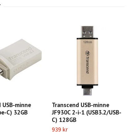
d USB-minne
Transcend USB-minne
Tra
pe-C) 32GB
JF930C 2-i-1 (USB3.2/USB-
51
C) 128GB
3 4
939 kr