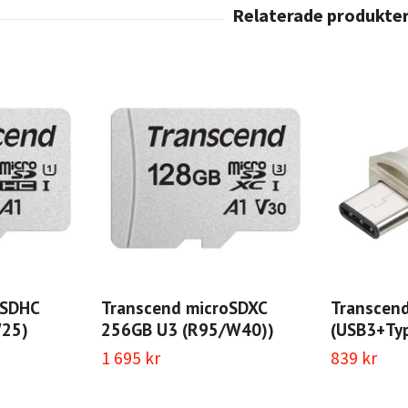
oSDHC
Transcend microSDXC
Transcen
W25)
256GB U3 (R95/W40))
(USB3+Ty
1 695 kr
839 kr