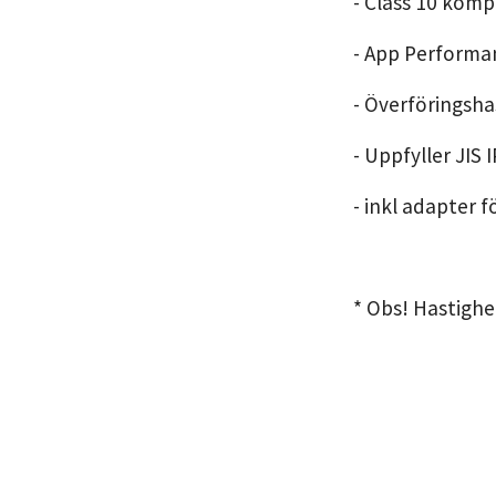
- Class 10 komp
- App Performan
- Överföringsha
- Uppfyller JIS 
- inkl adapter 
* Obs! Hastigh