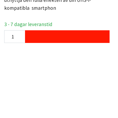
utnyttja den fulla effekten av din UHS-I-
kompatibla smartphon
3 - 7 dagar leveranstid