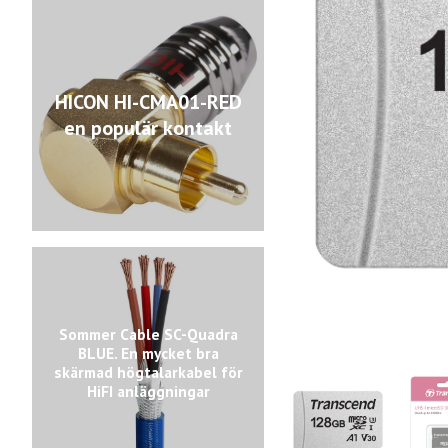
HICON HI-CMA01-RED
en populär kontakt
Sommer Cable SC-Quadra
BLUE. En mycket bra
skärmad högtalarkabel för
HiFI anläggningar