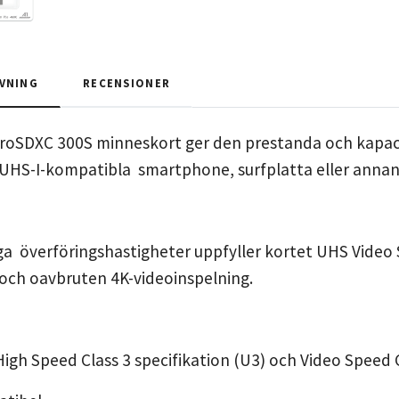
VNING
RECENSIONER
roSDXC 300S minneskort ger den prestanda och kapacit
n UHS-I-kompatibla smartphone, surfplatta eller anna
a överföringshastigheter uppfyller kortet UHS Video 
 och oavbruten 4K-videoinspelning.
 High Speed Class 3 specifikation (U3) och Video Speed 