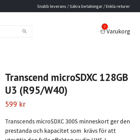
Snabb leverans / Säkra betalningar / Enkla returer
0
Varukorg
Transcend microSDXC 128GB
U3 (R95/W40)
599 kr
Transcends microSDXC 300S minneskort ger den
prestanda och kapacitet som krävs för att