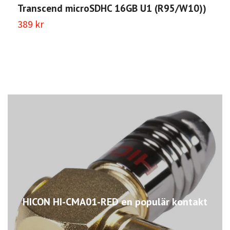
Transcend microSDHC 16GB U1 (R95/W10))
T
389 kr
4
HICON HI-CMA01-RED en populär kontakt