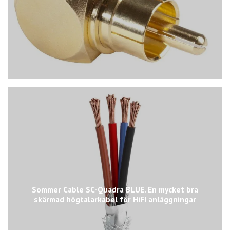
Sommer Cable SC-Quadra BLUE. En mycket bra
skärmad högtalarkabel för HiFI anläggningar