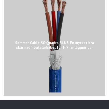
Sommer Cable SC-Quadra BLUE. En mycket bra
skärmad högtalarkabel för HiFI anläggningar