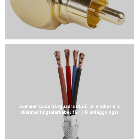
Sommer Cable SC-Quadra BLUE. En mycket bra
skärmad högtalarkabel för HiFI anläggningar