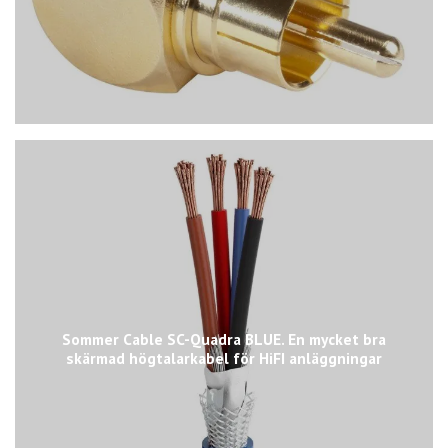
Sommer Cable SC-Quadra BLUE. En mycket bra
skärmad högtalarkabel för HiFI anläggningar