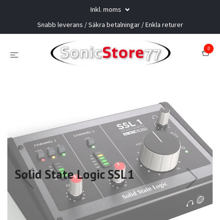
Inkl. moms
Snabb leverans / Säkra betalningar / Enkla returer
0
Solid State Logic SSL1