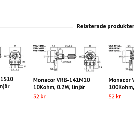
41S10
Monacor VRB-141M10
Monacor 
njär
10Kohm, 0.2W, linjär
100Kohm, 
52 kr
52 kr