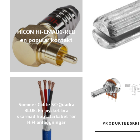
HICON HI-CMA01-RED
en populär kontakt
Sommer Cable SC-Quadra
BLUE. En mycket bra
skärmad högtalarkabel för
HiFI anläggningar
PRODUKTBESKRI