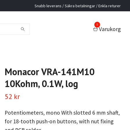
Snabb leverans / Säkra betalningar / Enkla returer
0
Varukorg
Monacor VRA-141M10
10Kohm, 0.1W, log
52 kr
Potentiometers, mono With slotted 6 mm shaft,
for 18-tooth push-on buttons, with nut fixing