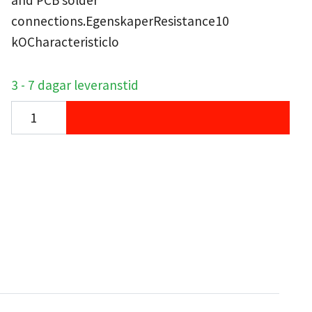
and PCB solder
connections.EgenskaperResistance10
kOCharacteristiclo
3 - 7 dagar leveranstid