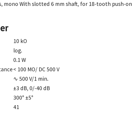
 mono With slotted 6 mm shaft, for 18-tooth push-on 
er
10 kO
log.
0.1 W
stance
< 100 MO/ DC 500 V
∿ 500 V/1 min.
±3 dB, 0/-40 dB
300° ±5°
41