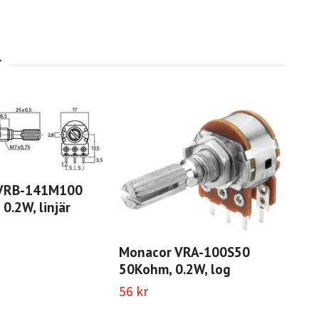
VRB-141M100
Mo
0.2W, linjär
10K
38 
Monacor VRA-100S50
50Kohm, 0.2W, log
56 kr