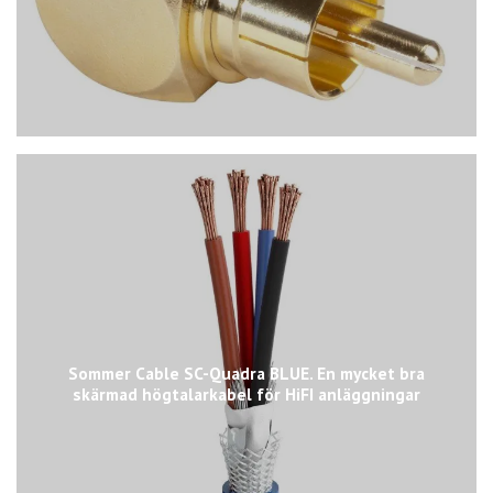
Sommer Cable SC-Quadra BLUE. En mycket bra
skärmad högtalarkabel för HiFI anläggningar