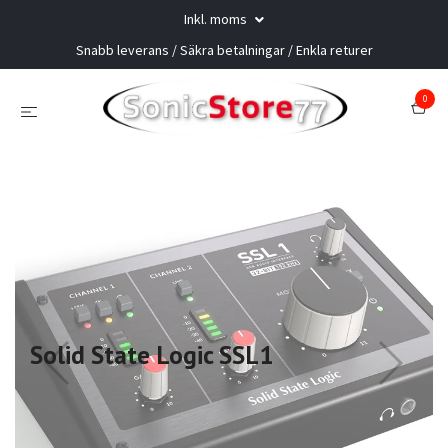
Inkl. moms
Snabb leverans / Säkra betalningar / Enkla returer
0
Solid State Logic SSL1