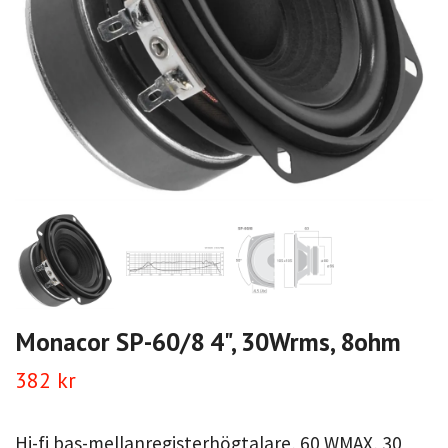
Monacor SP-60/8 4", 30Wrms, 8ohm
382 kr
Hi-fi bas-mellanregisterhögtalare, 60 WMAX, 30