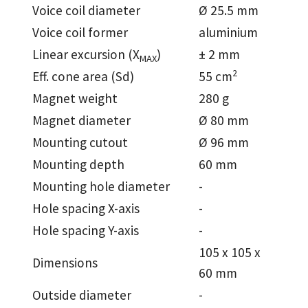
Voice coil diameter
Ø 25.5 mm
Voice coil former
aluminium
Linear excursion (X
)
± 2 mm
MAX
2
Eff. cone area (Sd)
55 cm
Magnet weight
280 g
Magnet diameter
Ø 80 mm
Mounting cutout
Ø 96 mm
Mounting depth
60 mm
Mounting hole diameter
-
Hole spacing X-axis
-
Hole spacing Y-axis
-
105 x 105 x
Dimensions
60 mm
Outside diameter
-