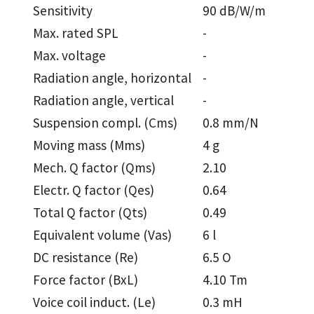
Sensitivity
90 dB/W/m
Max. rated SPL
-
Max. voltage
-
Radiation angle, horizontal
-
Radiation angle, vertical
-
Suspension compl. (Cms)
0.8 mm/N
Moving mass (Mms)
4 g
Mech. Q factor (Qms)
2.10
Electr. Q factor (Qes)
0.64
Total Q factor (Qts)
0.49
Equivalent volume (Vas)
6 l
DC resistance (Re)
6.5 O
Force factor (BxL)
4.10 Tm
Voice coil induct. (Le)
0.3 mH