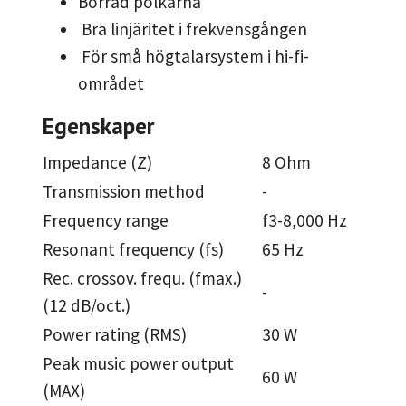
Borrad polkärna
Bra linjäritet i frekvensgången
För små högtalarsystem i hi-fi-
området
Egenskaper
Impedance (Z)
8 Ohm
Transmission method
-
Frequency range
f3-8,000 Hz
Resonant frequency (fs)
65 Hz
Rec. crossov. frequ. (fmax.)
-
(12 dB/oct.)
Power rating (RMS)
30 W
Peak music power output
60 W
(MAX)