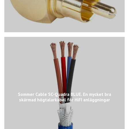
Sommer Cable SC-Quadra BLUE. En mycket bra
skärmad högtalarkabel för HiFI anläggningar