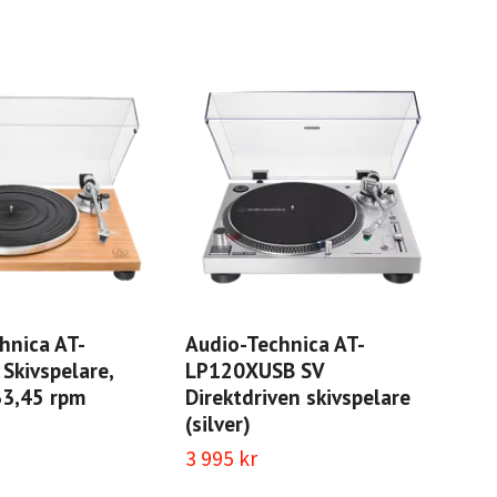
hnica AT-
Audio-Technica AT-
Aud
kivspelare,
LP120XUSB SV
LP
33,45 rpm
Direktdriven skivspelare
Dir
(silver)
(sv
3 995 kr
3 9