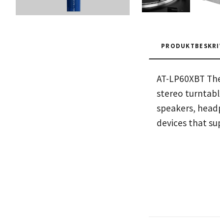
PRODUKTBESKRI
AT-LP60XBT The 
stereo turntabl
speakers, headp
devices that s