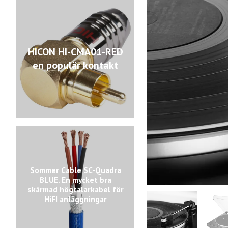
HICON HI-CMA01-RED
en populär kontakt
Sommer Cable SC-Quadra
BLUE. En mycket bra
skärmad högtalarkabel för
HiFI anläggningar