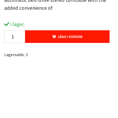
automatic belt-drive stereo turntable with the
added convenience of
I lager.
LÄGG I KORGEN
Lagersaldo:
2