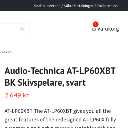
Snabb leverans / Säkra betalningar / Enkla returer
0
Varukorg
e, svart
Audio-Technica AT-LP60XBT
BK Skivspelare, svart
2 649 kr
AT-LP60XBT The AT-LP60XBT gives you all the
great features of the redesigned AT-LP60X fully