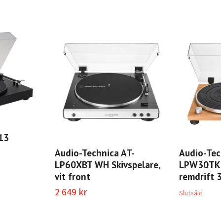
13
Audio-Technica AT-
Audio-Tec
LP60XBT WH Skivspelare,
LPW30TK S
vit front
remdrift 
2 649 kr
Slutsåld