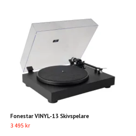
Fonestar VINYL-13 Skivspelare
3 495 kr
A