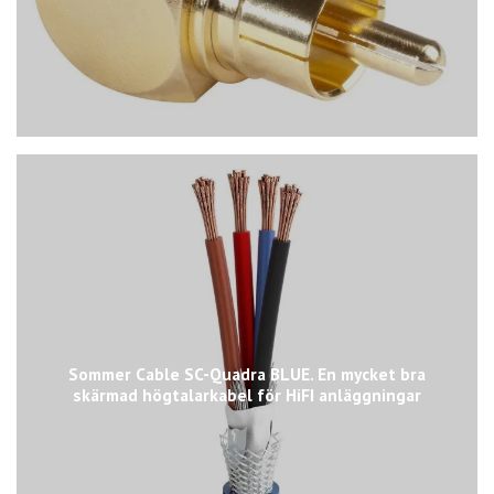
Sommer Cable SC-Quadra BLUE. En mycket bra
skärmad högtalarkabel för HiFI anläggningar