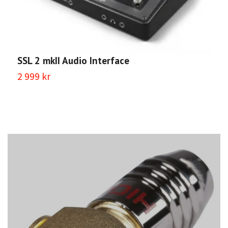
S
SSL 2 mkII Audio Interface
7
2 999 kr