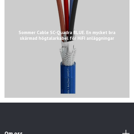
Sommer Cable SC-Quadra BLUE. En mycket bra
skärmad högtalarkabel för HiFI anläggningar
Om oss