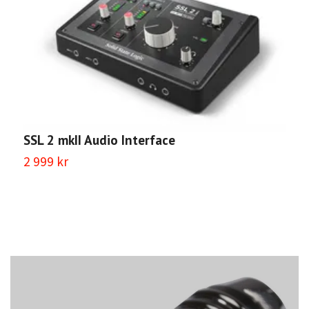
S
SSL 2 mkII Audio Interface
7
2 999 kr