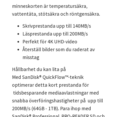
minneskorten är temperatursäkra,
vattentäta, stötsäkra och röntgensäkra.
Skrivprestanda upp till 140MB/s
Läsprestanda upp till 200MB/s
Perfekt för 4K UHD-video
Återställ bilder som du raderat av
misstag
Hållbarhet du kan lita på
Med SanDisk® QuickFlow™-teknik
optimerar detta kort prestanda för
tidsbesparande mediaavlastningar med
snabba överföringshastigheter på upp till
200MB/s (64GB - 1TB). Para ihop med
SanDisk® Professional PRO-READER SD och