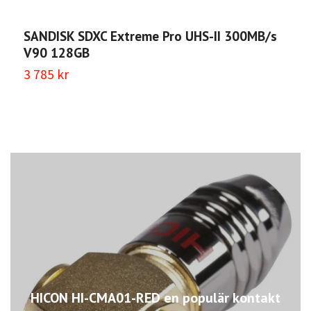
SANDISK SDXC Extreme Pro UHS-II 300MB/s
M
V90 128GB
C
3 785 kr
1
HICON HI-CMA01-RED en populär kontakt