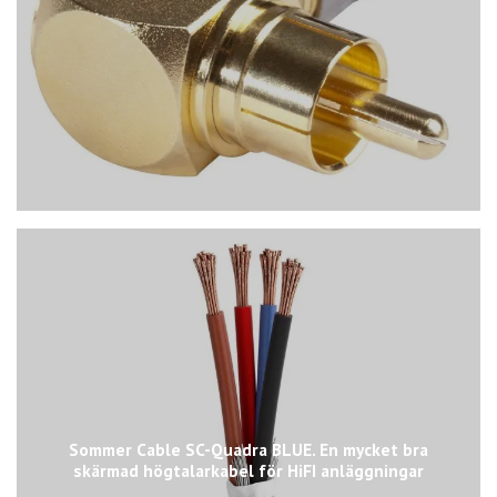
Sommer Cable SC-Quadra BLUE. En mycket bra
skärmad högtalarkabel för HiFI anläggningar