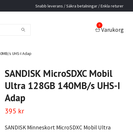
Snabb leverans / Säkra betalningar / Enkla returer
0
Varukorg
40MB/s UHS-I Adap
SANDISK MicroSDXC Mobil
Ultra 128GB 140MB/s UHS-I
Adap
395 kr
SANDISK Minneskort MicroSDXC Mobil Ultra