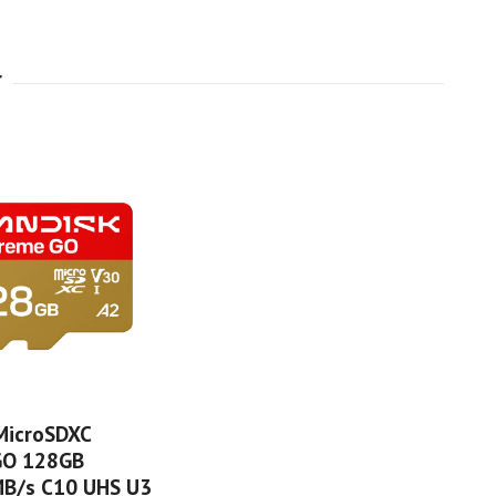
MicroSDXC
GO 128GB
B/s C10 UHS U3