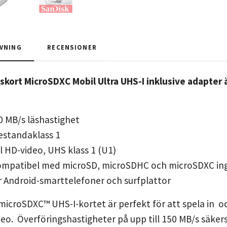
VNING
RECENSIONER
ort MicroSDXC Mobil Ultra UHS-I inklusive adapter är
50 MB/s läshastighet
estandaklass 1
ll HD-video, UHS klass 1 (U1)
ompatibel med microSD, microSDHC och microSDXC in
r Android-smarttelefoner och surfplattor
microSDXC™ UHS-I-kortet är perfekt för att spela in oc
eo. Överföringshastigheter på upp till 150 MB/s säkerst