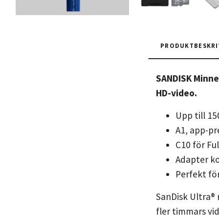
PRODUKTBESKRI
SANDISK Minnesk
HD-video.
Upp till 1
A1, app-pr
C10 för Fu
Adapter k
Perfekt fö
SanDisk Ultra® 
fler timmars vid