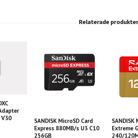
DXC
Adapter
 V30
SANDISK MicroSD Card
SANDISK 
Express 880MB/s U3 C10
Extreme 
256GB
240/120M