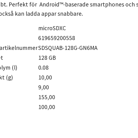
bt. Perfekt för Android™-baserade smartphones och sur
 också kan ladda appar snabbare.
microSDXC
619659200558
 artikelnummer
SDSQUAB-128G-GN6MA
et
128 GB
lym (l)
0.08
t (g)
10,00
9,00
155,00
100,00