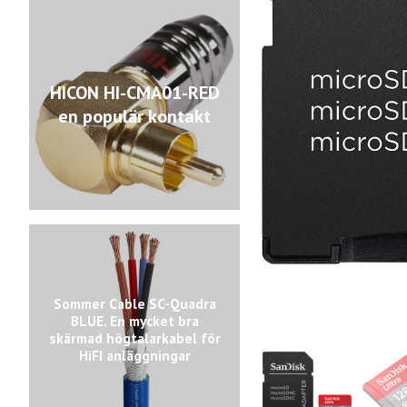
HICON HI-CMA01-RED
en populär kontakt
Sommer Cable SC-Quadra
BLUE. En mycket bra
skärmad högtalarkabel för
HiFI anläggningar