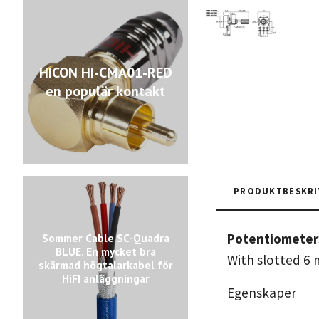
HICON HI-CMA01-RED
en populär kontakt
PRODUKTBESKRI
Potentiometer
Sommer Cable SC-Quadra
BLUE. En mycket bra
With slotted 6 
skärmad högtalarkabel för
HiFI anläggningar
Egenskaper