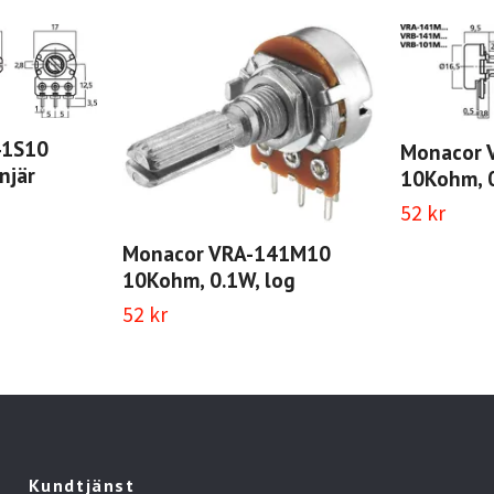
41S10
Monacor 
njär
10Kohm, 0
52 kr
Monacor VRA-141M10
10Kohm, 0.1W, log
52 kr
Kundtjänst