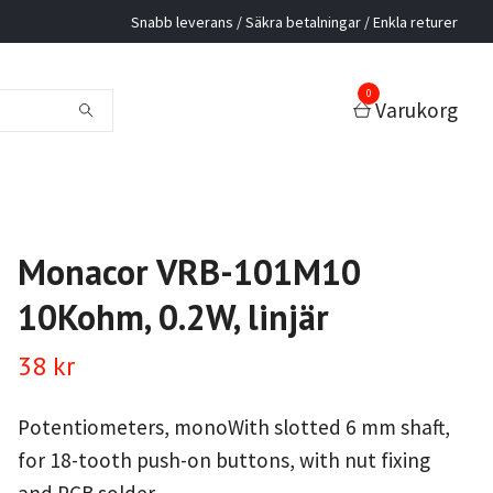
Snabb leverans / Säkra betalningar / Enkla returer
0
Varukorg
Monacor VRB-101M10
10Kohm, 0.2W, linjär
38 kr
Potentiometers, monoWith slotted 6 mm shaft,
for 18-tooth push-on buttons, with nut fixing