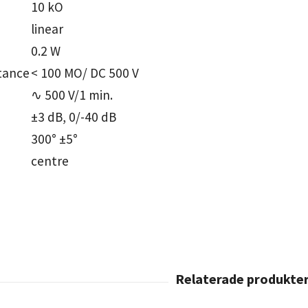
10 kO
linear
0.2 W
stance
< 100 MO/ DC 500 V
∿ 500 V/1 min.
±3 dB, 0/-40 dB
300° ±5°
centre