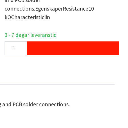
and PCB solder
connections.EgenskaperResistance10
kOCharacteristiclin
3 - 7 dagar leveranstid
ng and PCB solder connections.