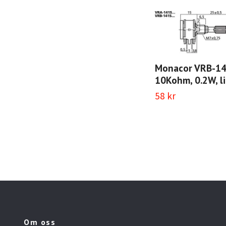
Monacor VRB-1
10Kohm, 0.2W, li
58 kr
Om oss