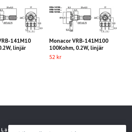
VRB-141M10
Monacor VRB-141M100
.2W, linjär
100Kohm, 0.2W, linjär
52 kr
Mo
50K
56 
Läs mer