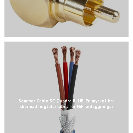
Sommer Cable SC-Quadra BLUE. En mycket bra
skärmad högtalarkabel för HiFI anläggningar