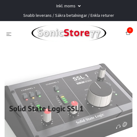
Inkl. moms
Snabb leverans / Säkra betalningar / Enkla returer
0
Solid State Logic SSL1