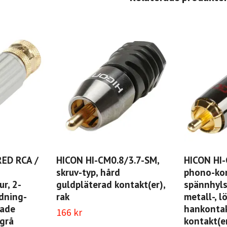
RED RCA /
HICON HI-CM0.8/3.7-SM,
HICON HI
skruv-typ, hård
phono-kon
ur, 2-
guldpläterad kontakt(er),
spännhylsa
ödning-
rak
metall-, l
rade
hankontak
166 kr
 grå
kontakt(er