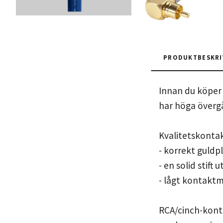
PRODUKTBESKRI
Innan du köper 
har höga övergå
Kvalitetskonta
- korrekt guldp
- en solid stift
- lågt kontakt
RCA/cinch-konta