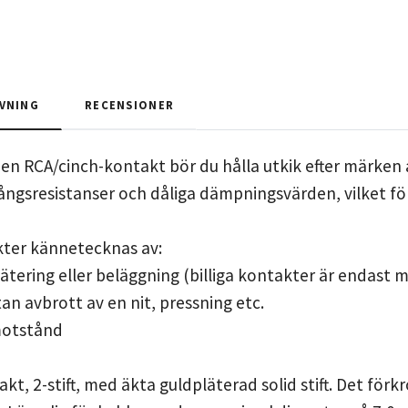
VNING
RECENSIONER
en RCA/cinch-kontakt bör du hålla utkik efter märken 
ngsresistanser och dåliga dämpningsvärden, vilket fö
kter kännetecknas av:
lätering eller beläggning (billiga kontakter är endast 
 utan avbrott av en nit, pressning etc.
motstånd
kt, 2-stift, med äkta guldpläterad solid stift. Det för