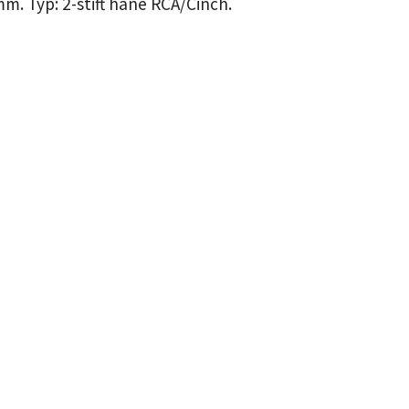
 på 7,0 mm. Typ: 2-stift hane RCA/Cinch.
-BLK
N
oured
ed
l
s