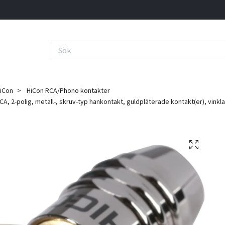
iCon
HiCon RCA/Phono kontakter
, 2-polig, metall-, skruv-typ hankontakt, guldpläterade kontakt(er), vink