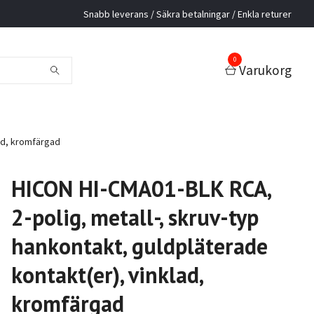
Snabb leverans / Säkra betalningar / Enkla returer
0
Varukorg
lad, kromfärgad
HICON HI-CMA01-BLK RCA,
2-polig, metall-, skruv-typ
hankontakt, guldpläterade
kontakt(er), vinklad,
kromfärgad