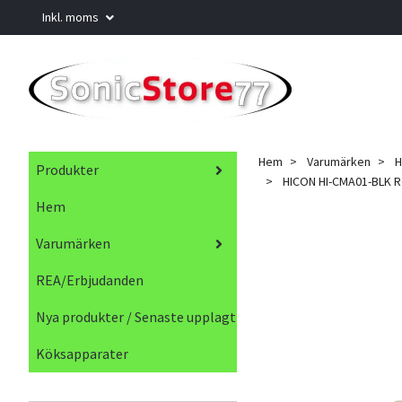
Inkl. moms
Hem
Varumärken
H
Produkter
HICON HI-CMA01-BLK RCA
Hem
Varumärken
REA/Erbjudanden
Nya produkter / Senaste upplagt
Köksapparater