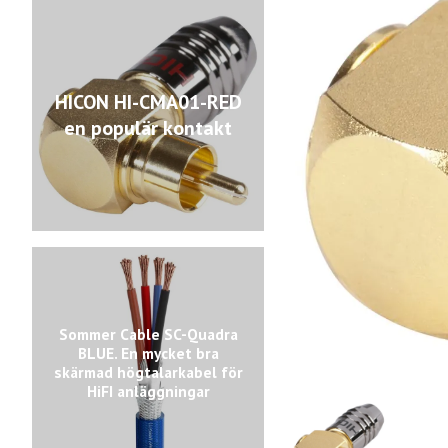
HICON HI-CMA01-RED
en populär kontakt
Sommer Cable SC-Quadra
BLUE. En mycket bra
skärmad högtalarkabel för
HiFI anläggningar