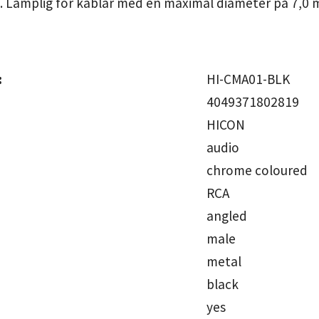
on. Lämplig för kablar med en maximal diameter
:
HI-CMA01
4049371802819
HICO
audio
chrome col
RCA
angl
male
meta
black
ye