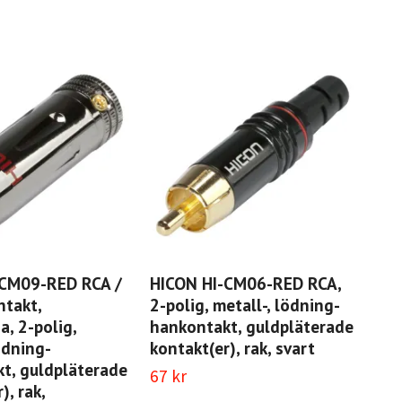
-CM09-RED RCA /
HICON HI-CM06-RED RCA,
HI
takt,
2-polig, metall-, lödning-
2-p
, 2-polig,
hankontakt, guldpläterade
han
ödning-
kontakt(er), rak, svart
kon
t, guldpläterade
67 kr
67 
), rak,