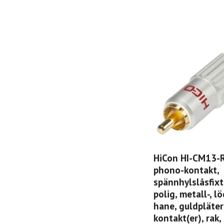
HiCon HI-CM13-
phono-kontakt,
spännhylslåsfixt
polig, metall-, l
hane, guldpläte
kontakt(er), rak,