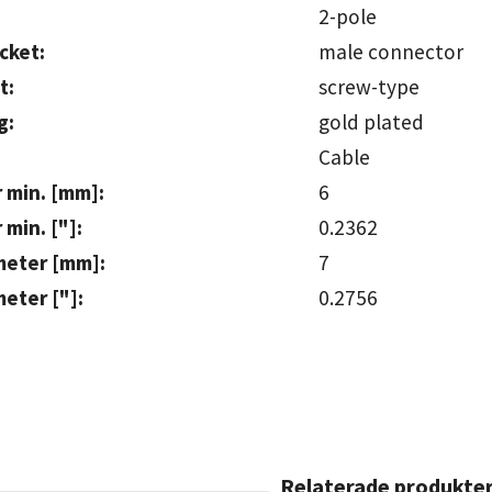
2-pole
cket:
male conn
t:
screw-type
g:
gold pla
Cable
 min. [mm]:
min. ["]:
0.2362
meter [mm]:
eter ["]:
0.2756