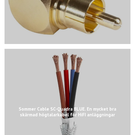
Sommer Cable SC-Quadra BLUE. En mycket bra
skärmad högtalarkabel för HiFI anläggningar