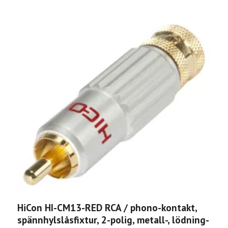
HiCon HI-CM13-RED RCA / phono-kontakt,
H
spännhylslåsfixtur, 2-polig, metall-, lödning-
l