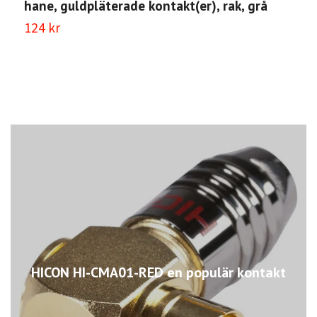
hane, guldpläterade kontakt(er), rak, grå
k
124 kr
4
HICON HI-CMA01-RED en populär kontakt