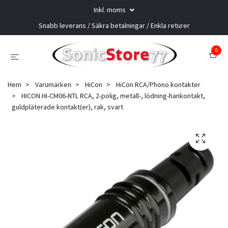
Inkl. moms
Snabb leverans / Säkra betalningar / Enkla returer
0
Hem
Varumärken
HiCon
HiCon RCA/Phono kontakter
HICON HI-CM06-NTL RCA, 2-polig, metall-, lödning-hankontakt,
guldpläterade kontakt(er), rak, svart