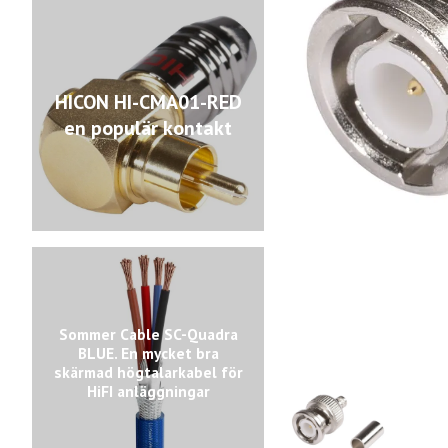
HICON HI-CMA01-RED
en populär kontakt
Sommer Cable SC-Quadra
BLUE. En mycket bra
skärmad högtalarkabel för
HiFI anläggningar