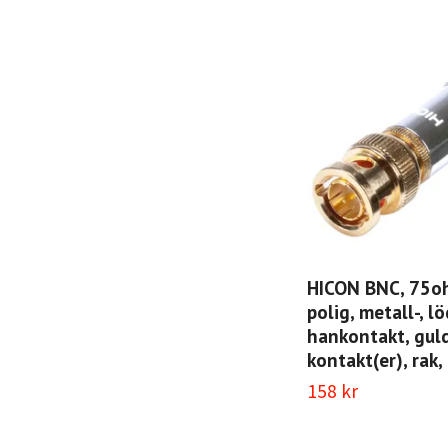
HICON BNC, 75oh
polig, metall-, l
hankontakt, gul
kontakt(er), rak,
158 kr