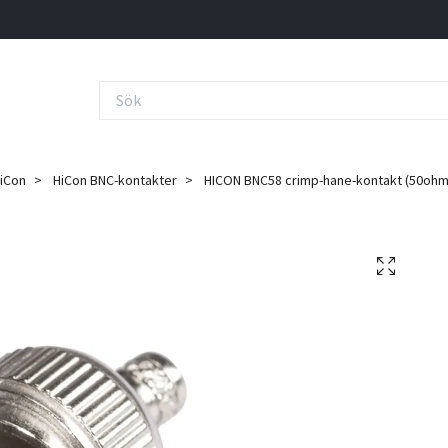
iCon
HiCon BNC-kontakter
HICON BNC58 crimp-hane-kontakt (50ohm),