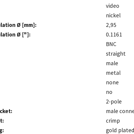
video
nick
lation Ø [mm]:
2,95
ation Ø ["]:
0.11
BNC
strai
male
met
none
n
2-pole
cket:
male con
t:
crimp
g:
gold p