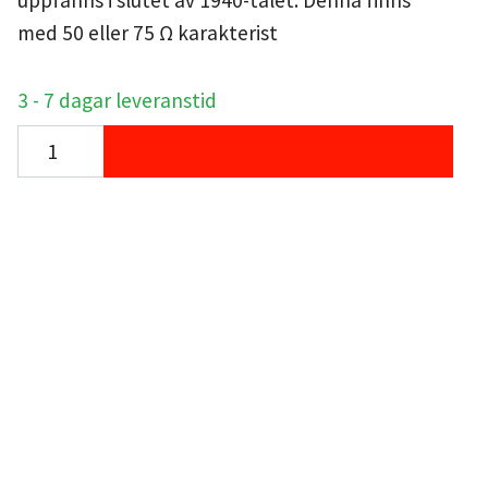
uppfanns i slutet av 1940-talet. Denna finns
med 50 eller 75 Ω karakterist
3 - 7 dagar leveranstid