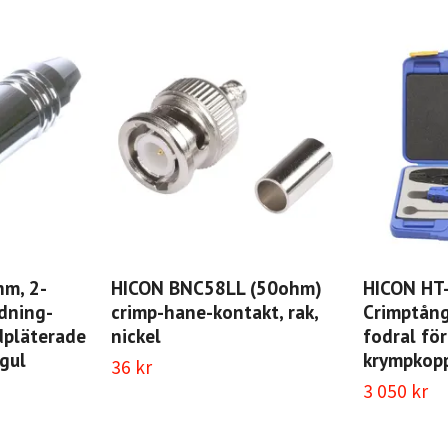
m, 2-
HICON BNC58LL (50ohm)
HICON HT
ödning-
crimp-hane-kontakt, rak,
Crimptång
dpläterade
nickel
fodral fö
 gul
krympkopp
36 kr
3 050 kr