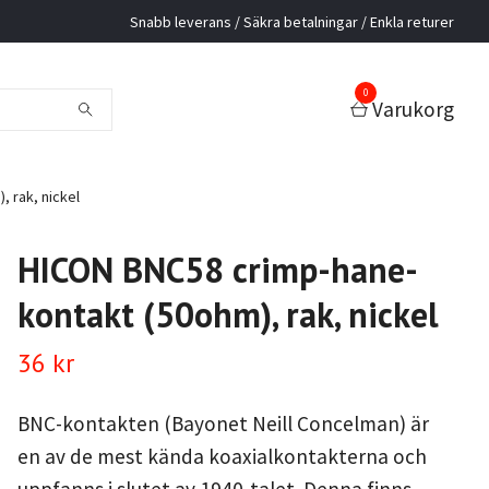
Snabb leverans / Säkra betalningar / Enkla returer
0
Varukorg
 rak, nickel
HICON BNC58 crimp-hane-
kontakt (50ohm), rak, nickel
36 kr
BNC-kontakten (Bayonet Neill Concelman) är
en av de mest kända koaxialkontakterna och