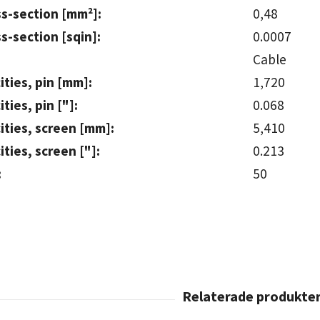
s-section [mm²]:
0,48
s-section [sqin]:
0.00
Cable
ities, pin [mm]:
1,7
ties, pin ["]:
0.068
ities, screen [mm]:
5,4
ties, screen ["]:
0.213
:
50