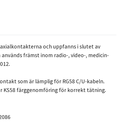
xialkontakterna och uppfanns i slutet av
 används främst inom radio-, video-, medicin-
9012.
kontakt som är lämplig för RG58 C/U-kabeln.
er KS58 färggenomföring för korrekt tätning.
58
2086
ON