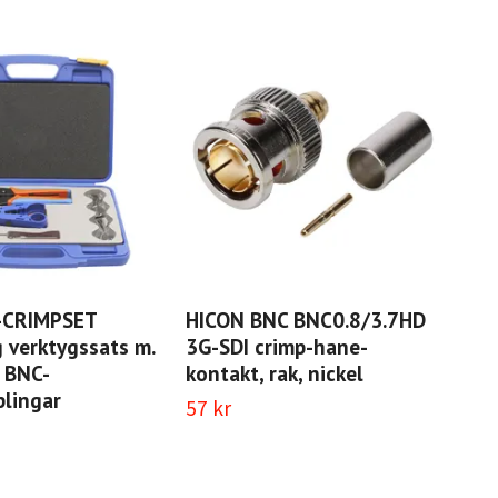
-CRIMPSET
HICON BNC BNC0.8/3.7HD
Hyl
 verktygssats m.
3G-SDI crimp-hane-
17 
r BNC-
kontakt, rak, nickel
lingar
57 kr