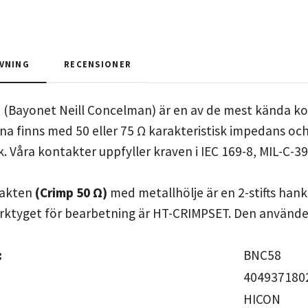
VNING
RECENSIONER
(Bayonet Neill Concelman) är en av de mest kända koa
na finns med 50 eller 75 Ω karakteristisk impedans och
. Våra kontakter uppfyller kraven i IEC 169-8, MIL-C-3
takten
(Crimp 50 Ω)
med metallhölje är en 2-stifts han
erktyget för bearbetning är HT-CRIMPSET. Den använd
:
BNC
404937180
HIC