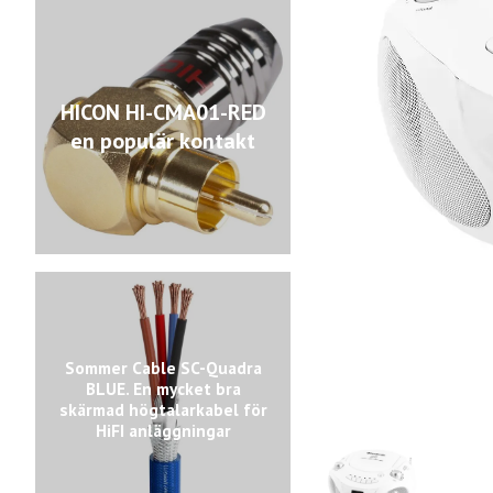
HICON HI-CMA01-RED
en populär kontakt
Sommer Cable SC-Quadra
BLUE. En mycket bra
skärmad högtalarkabel för
HiFI anläggningar