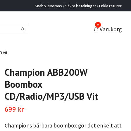
Snabb leverans / Säkra betalningar / Enkla returer
0
Varukorg
 Vit
Champion ABB200W
Boombox
CD/Radio/MP3/USB Vit
699 kr
Champions bärbara boombox gör det enkelt att