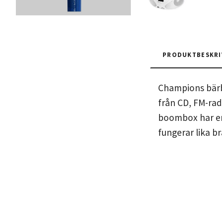
PRODUKTBESKRI
Champions bärba
från CD, FM-rad
boombox har en 
fungerar lika b