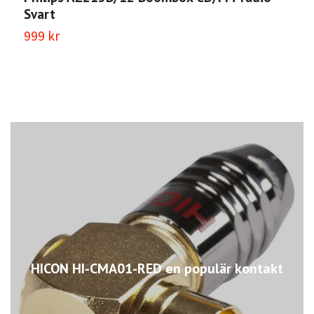
C
Svart
C
999 kr
6
HICON HI-CMA01-RED en populär kontakt