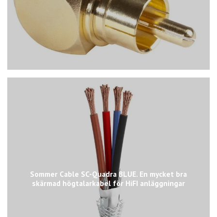
Sommer Cable SC-Quadra BLUE. En mycket bra
skärmad högtalarkabel för HiFI anläggningar