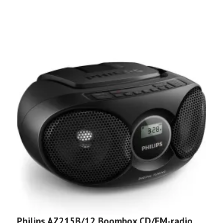
Philips AZ215B/12 Boombox CD/FM-radio